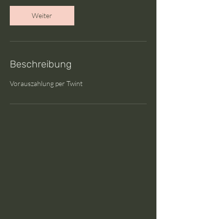
d
Weiter
Beschreibung
Vorauszahlung per Twint