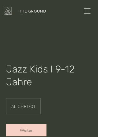
Jazz Kids I 9-12
Jahre
Ab
0.01
Ab CHF 0.01
Schweizer
Franken
Weiter