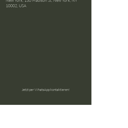
New York, 130 Madison St, New York, NY
10002, USA
Jetzt per WhatsApp kontaktieren!
the ground GmbH
Schöneggstrasse 145