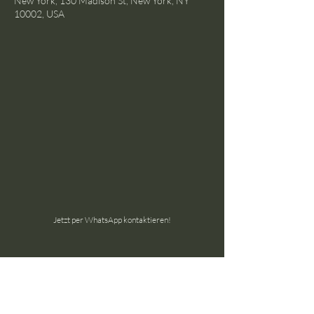
New York, 130 Madison St, New York, NY
10002, USA
Jetzt per WhatsApp kontaktieren!
the ground GmbH
Schöneggstrasse 145