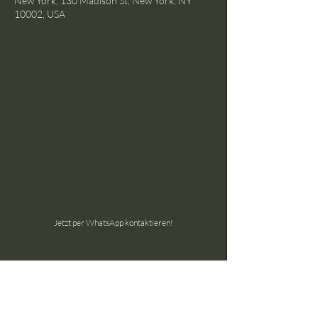
New York, 130 Madison St, New York, NY
10002, USA
Jetzt per WhatsApp kontaktieren!
the ground GmbH
Schöneggstrasse 145