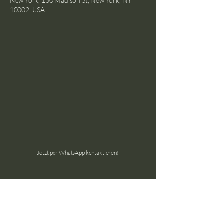
New York, 130 Madison St, New York, NY
10002, USA
Jetzt per WhatsApp kontaktieren!
the ground GmbH
Schöneggstrasse 145