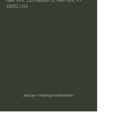
New York, 130 Madison St, New York, NY
10002, USA
Jetzt per WhatsApp kontaktieren!
the ground GmbH
Schöneggstrasse 145