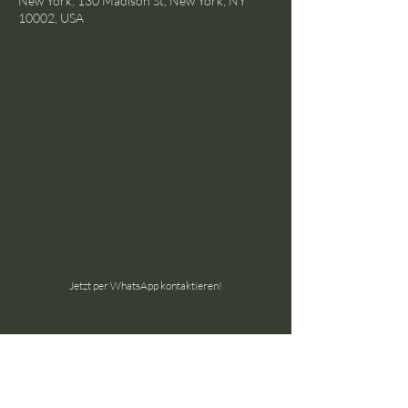
New York, 130 Madison St, New York, NY
10002, USA
Jetzt per WhatsApp kontaktieren!
the ground GmbH
Schöneggstrasse 145