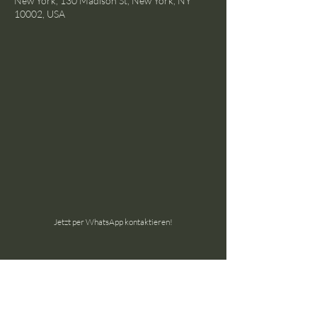
New York, 130 Madison St, New York, NY
10002, USA
Jetzt per WhatsApp kontaktieren!
the ground GmbH
Schöneggstrasse 145