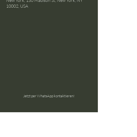
New York, 130 Madison St, New York, NY
10002, USA
Jetzt per WhatsApp kontaktieren!
the ground GmbH
Schöneggstrasse 145