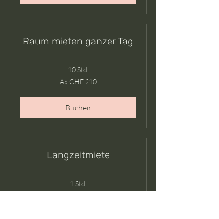
Raum mieten ganzer Tag
10 Std.
Ab
Ab CHF 210
210
Schweizer
Franken
Buchen
Langzeitmiete
1 Std.
Ab
Ab CHF 30
30
Schweizer
Franken