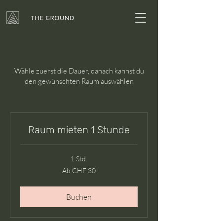
Wähle zuerst die Dauer, danach kannst du
den gewünschten Raum auswählen
Raum mieten 1 Stunde
1 Std.
Ab
Ab CHF 30
30
Schweizer
Franken
Buchen