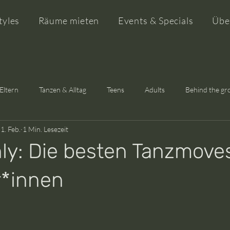
tyles
Räume mieten
Events & Specials
Übe
Eltern
Tanzen & Alltag
Teens
Adults
Behind the g
1. Feb.
1 Min. Lesezeit
edge
News & Updates
nly: Die besten Tanzmoves
*innen