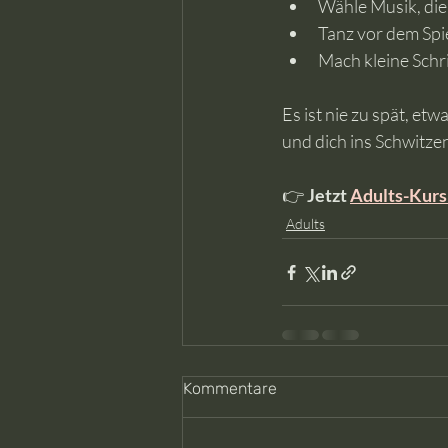
Wähle Musik, die
Tanz vor dem Spie
Mach kleine Schri
Es ist nie zu spät, et
und dich ins Schwitze
👉 
Jetzt 
Adults-Kurs
Adults
Kommentare