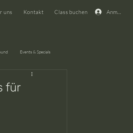
Anmelden
r uns
Kontakt
Class buchen
round
Events & Specials
 für